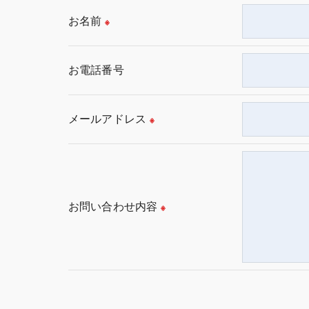
＜個人情報の委託について＞
お名前
※
当店では、利用目的の達成に必要な範囲にお
これらの委託先に対しては個人情報保護契約
お電話番号
＜個人情報の安全管理＞
当店では、個人情報の漏洩等がなされないよ
メールアドレス
※
＜個人情報を与えなかった場合に生じる結果
必要な情報を頂けない場合は、それに対応し
＜個人情報の開示･訂正・削除･利用停止の手
お問い合わせ内容
※
当店では、お客様の個人情報の開示･訂正･削
ご本人である事を確認のうえ、対応させて頂
個人情報の開示･訂正･削除・利用停止の具体