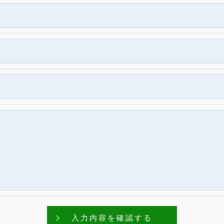
いて、個人情報を外部に委託する場合があります。
等の措置をとり、適切な監督を行います。
う、適切に安全管理対策を実施します。
＞
た当店のサービスをご提供できない場合がございますので予め
続について＞
除・利用停止の手続を定めさせて頂いております。
きます。
的手続きにつきましては、お電話でお問合せ下さい。