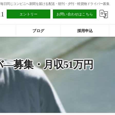
毎日同じコンビニへ新聞を届ける配送・朝刊・夕刊・軽貨物ドライバー募集
11
エントリー
お問い合わせはこちら
ブログ
採用申込
―募集・月収51万円