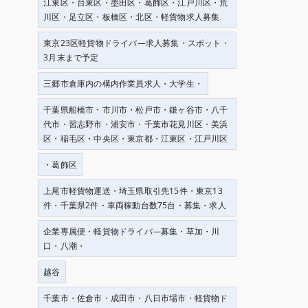
江東区・台東区・墨田区・葛飾区・江戸川区・荒
川区・足立区・板橋区・北区・軽貨物求人募集
東京23区軽貨物ドライバ―求人募集・スポット・
3月末まで予定
三郷市倉庫内の構内作業員求人・大学生・
千葉県船橋市・市川市・松戸市・鎌ヶ谷市・八千
代市・習志野市・浦安市・千葉市花見川区・美浜
区・稲毛区・中央区・東京都・江東区・江戸川区
・葛飾区
上尾市軽貨物運送・埼玉県取引先15件・東京13
件・千葉県2件・車両稼動台数75台・募集・求人
企業専属便・軽貨物ドライバ―募集・草加・川
口・八潮・
越谷
千葉市・佐倉市・成田市・八日市場市・軽貨物ド